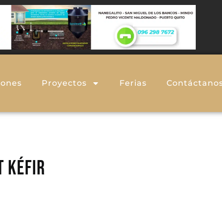
iones
Proyectos
Ferias
Contáctano
 KÉFIR