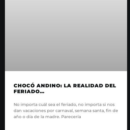
CHOCÓ ANDINO: LA REALIDAD DEL
FERIADO…
No importa cuál sea el feriado, no importa si nos
dan vacaciones por carnaval, semana santa, fin de
año o día de la madre. Parecería