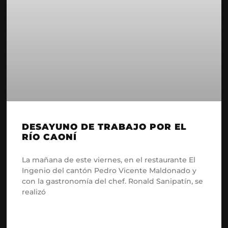
DESAYUNO DE TRABAJO POR EL
RÍO CAONÍ
La mañana de este viernes, en el restaurante El
Ingenio del cantón Pedro Vicente Maldonado y
con la gastronomía del chef. Ronald Sanipatín, se
realizó
READ MORE »