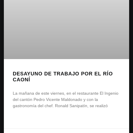
DESAYUNO DE TRABAJO POR EL RÍO
CAONÍ
La mañana de este viernes, en el restaurante El Ingenio
del cantón Pedro Vicente Maldonado y con la
gastronomía del chef. Ronald Sanipatín, se realizó
READ MORE »