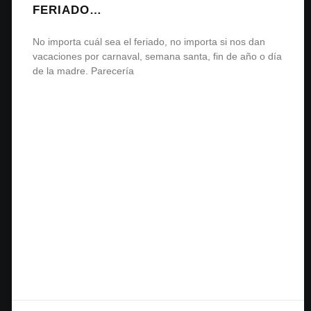
FERIADO…
No importa cuál sea el feriado, no importa si nos dan
vacaciones por carnaval, semana santa, fin de año o día
de la madre. Parecería
READ MORE »