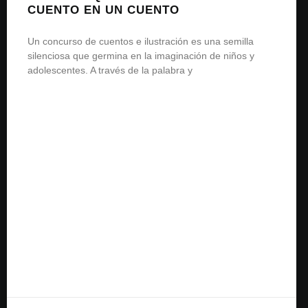
CUENTO EN UN CUENTO
Un concurso de cuentos e ilustración es una semilla
silenciosa que germina en la imaginación de niños y
adolescentes. A través de la palabra y
READ MORE »